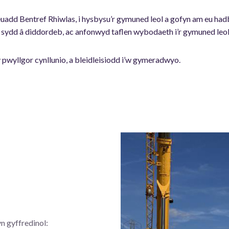
dd Bentref Rhiwlas, i hysbysu’r gymuned leol a gofyn am eu hadb
 sydd â diddordeb, ac anfonwyd taflen wybodaeth i’r gymuned leol, 
y pwyllgor cynllunio, a bleidleisiodd i’w gymeradwyo.
n gyffredinol: