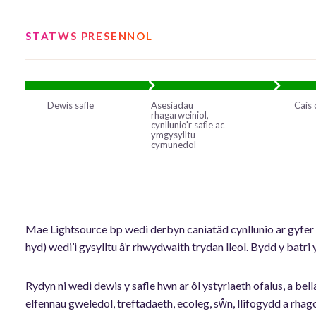
STATWS PRESENNOL
Dewis safle
Asesiadau
Cais 
rhagarweiniol,
cynllunio'r safle ac
ymgysylltu
cymunedol
Mae Lightsource bp wedi derbyn caniatâd cynllunio ar gyfe
hyd) wedi’i gysylltu â’r rhwydwaith trydan lleol. Bydd y batr
Rydyn ni wedi dewis y safle hwn ar ôl ystyriaeth ofalus, a bel
elfennau gweledol, treftadaeth, ecoleg, sŵn, llifogydd a rhago