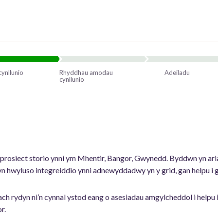
cynllunio
Rhyddhau amodau
Adeiladu
cynllunio
r prosiect storio ynni ym Mhentir, Bangor, Gwynedd. Byddwn yn 
i yn hwyluso integreiddio ynni adnewyddadwy yn y grid, gan helpu i 
lach rydyn ni’n cynnal ystod eang o asesiadau amgylcheddol i helpu 
r.