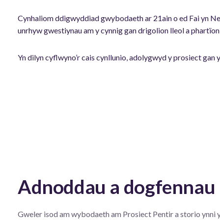
Cynhaliom ddigwyddiad gwybodaeth ar 21ain o ed Fai yn Neua
unrhyw gwestiynau am y cynnig gan drigolion lleol a phartïon
Yn dilyn cyflwyno’r cais cynllunio, adolygwyd y prosiect gan 
Adnoddau a dogfennau
Gweler isod am wybodaeth am Prosiect Pentir a storio ynni y