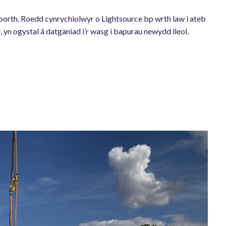
orth. Roedd cynrychiolwyr o Lightsource bp wrth law i ateb
yn ogystal â datganiad i’r wasg i bapurau newydd lleol.