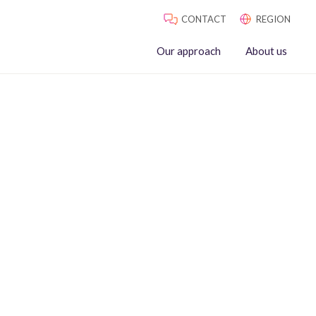
CONTACT
REGION
Our approach
About us