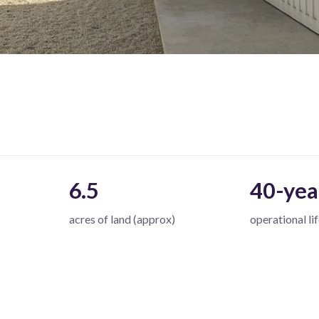
6.5
40-yea
acres of land (approx)
operational li