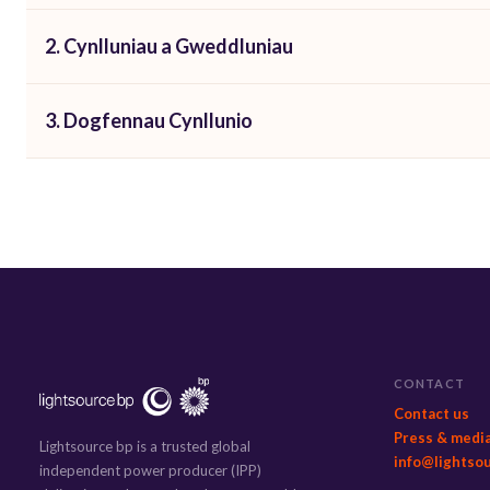
2. Cynlluniau a Gweddluniau
3. Dogfennau Cynllunio
CONTACT
Contact us
Press & medi
Lightsource bp is a trusted global
info@lightso
independent power producer (IPP)