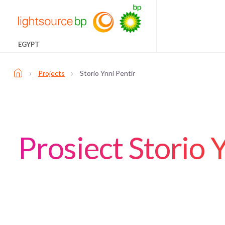
EGYPT
›
›
Projects
Storio Ynni Pentir
Prosiect Storio 