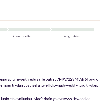
Gweithrediad
Datgomisiynu
ariannu ac yn gweithredu safle batri 57MW/228MWh (4 awr o
gefnogi trydan cost isel a gwell dibynadwyedd y grid trydan.
i lunio ein cynlluniau. Mae’r rhain yn cynnwys tirwedd ac