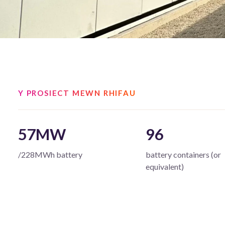
Y PROSIECT MEWN RHIFAU
57MW
96
/228MWh battery
battery containers (or
equivalent)