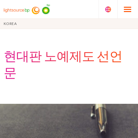
KOREA
현대판 노예제도 선언
문