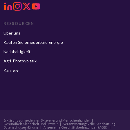
RESSOURCEN
Über uns
Kaufen Sie erneuerbare Energie
Nachhaltigkeit
Agri-Photovoltaik
Karriere
Erklärung zur modernen Sklaverei und Menschenhandel
|
Gesundheit, Sicherheit und Umwelt
|
Verantwortungsvolle Beschaffung
|
Datenschutzerklärung
|
Allgemeine Geschäftsbedingungen (AGB)
|