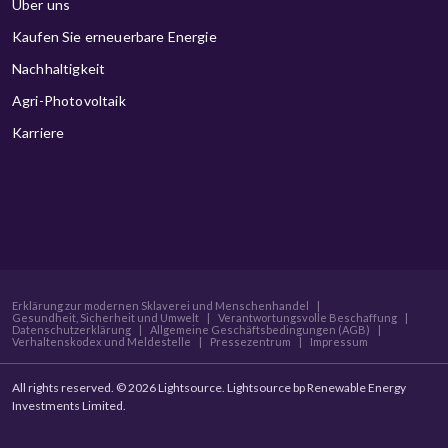
Über uns
Kaufen Sie erneuerbare Energie
Nachhaltigkeit
Agri-Photovoltaik
Karriere
Erklärung zur modernen Sklaverei und Menschenhandel
|
Gesundheit, Sicherheit und Umwelt
|
Verantwortungsvolle Beschaffung
|
Datenschutzerklärung
|
Allgemeine Geschäftsbedingungen (AGB)
|
Verhaltenskodex und Meldestelle
|
Pressezentrum
|
Impressum
All rights reserved. © 2026 Lightsource. Lightsource bp Renewable Energy
Investments Limited.