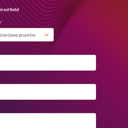
ired field
a
*