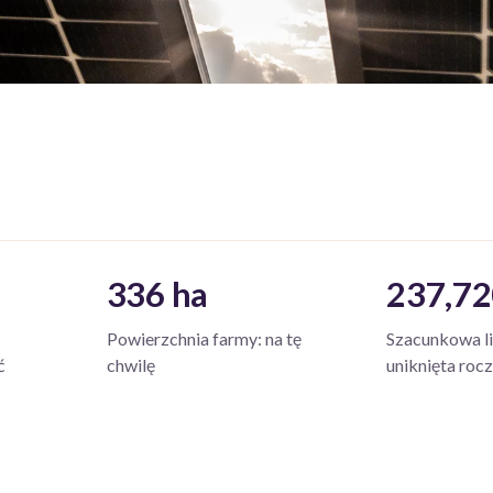
336 ha
237,72
Powierzchnia farmy: na tę
Szacunkowa l
ć
chwilę
uniknięta rocz