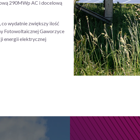
niową 290MWp AC i docelową
, co wydatnie zwiększy ilość
my Fotowoltaicznej Gaworzyce
i energii elektrycznej