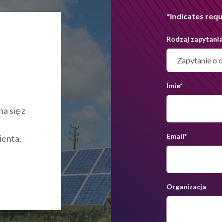
*Indicates requ
Rodzaj zapytani
Imie
*
a się z
Email
*
ienta.
Organizacja