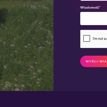
Wiadomość
*
WYŚLIJ WI