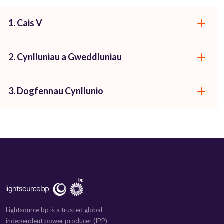
1. Cais V
2. Cynlluniau a Gweddluniau
3. Dogfennau Cynllunio
Lightsource bp is a trusted global
independent power producer (IPP)