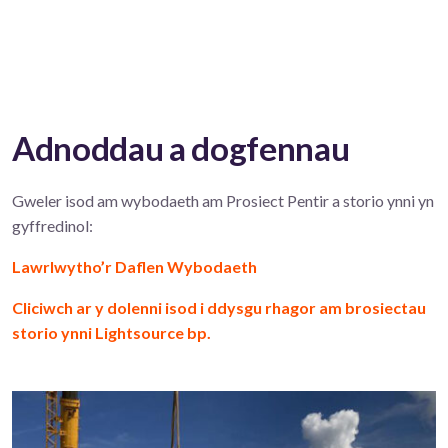
Adnoddau a dogfennau
Gweler isod am wybodaeth am Prosiect Pentir a storio ynni yn
gyffredinol:
Lawrlwytho’r Daflen Wybodaeth
Cliciwch ar y dolenni isod i ddysgu rhagor am brosiectau
storio ynni Lightsource bp.