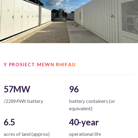
Y PROSIECT MEWN RHIFAU
57MW
96
/228MWh battery
battery containers (or
equivalent)
6.5
40-year
acres of land (approx)
operational life