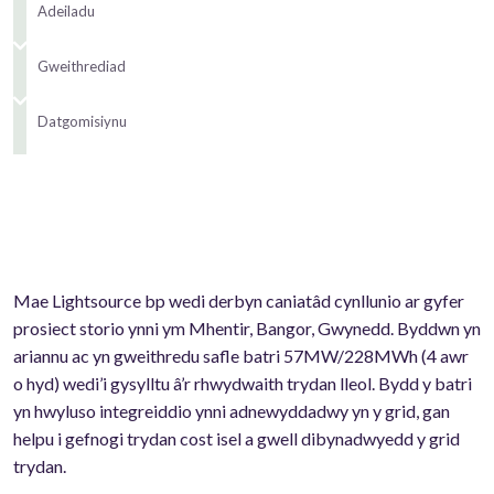
Adeiladu
Gweithrediad
Datgomisiynu
Mae Lightsource bp wedi derbyn caniatâd cynllunio ar gyfer
prosiect storio ynni ym Mhentir, Bangor, Gwynedd. Byddwn yn
ariannu ac yn gweithredu safle batri 57MW/228MWh (4 awr
o hyd) wedi’i gysylltu â’r rhwydwaith trydan lleol. Bydd y batri
yn hwyluso integreiddio ynni adnewyddadwy yn y grid, gan
helpu i gefnogi trydan cost isel a gwell dibynadwyedd y grid
trydan.