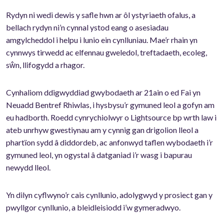
Rydyn ni wedi dewis y safle hwn ar ôl ystyriaeth ofalus, a
bellach rydyn ni’n cynnal ystod eang o asesiadau
amgylcheddol i helpu i lunio ein cynlluniau. Mae’r rhain yn
cynnwys tirwedd ac elfennau gweledol, treftadaeth, ecoleg,
sŵn, llifogydd a rhagor.
Cynhaliom ddigwyddiad gwybodaeth ar 21ain o ed Fai yn
Neuadd Bentref Rhiwlas, i hysbysu’r gymuned leol a gofyn am
eu hadborth. Roedd cynrychiolwyr o Lightsource bp wrth law i
ateb unrhyw gwestiynau am y cynnig gan drigolion lleol a
phartïon sydd â diddordeb, ac anfonwyd taflen wybodaeth i’r
gymuned leol, yn ogystal â datganiad i’r wasg i bapurau
newydd lleol.
Yn dilyn cyflwyno’r cais cynllunio, adolygwyd y prosiect gan y
pwyllgor cynllunio, a bleidleisiodd i’w gymeradwyo.