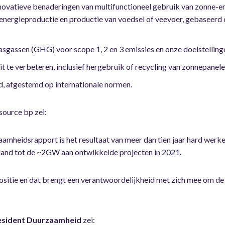
ovatieve benaderingen van multifunctioneel gebruik van zonne-ener
energieproductie en productie van voedsel of veevoer, gebaseerd o
sgassen (GHG) voor scope 1, 2 en 3 emissies en onze doelstellinge
it te verbeteren, inclusief hergebruik of recycling van zonnepanel
, afgestemd op internationale normen.
tsource bp zei:
zaamheidsrapport is het resultaat van meer dan tien jaar hard werk
land tot de ~2GW aan ontwikkelde projecten in 2021.
positie en dat brengt een verantwoordelijkheid met zich mee om d
resident Duurzaamheid
zei: