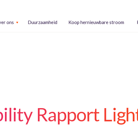
er ons
Duurzaamheid
Koop hernieuwbare stroom
ility Rapport Lig