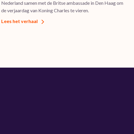
Nederland samen met de Britse ambassade in Den Haag om
de verjaardag van Koning Charles te vieren.
Lees het verhaal