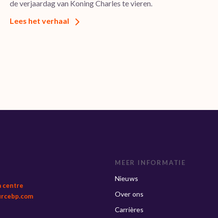
de verjaardag van Koning Charles te vieren.
Lees het verhaal
MEER INFORMATIE
Nieuws
a centre
Over ons
urcebp.com
Carrières