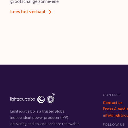
grootschalige zonne-ene
Lees het verhaal
CONTACT
Contact us
Press & medi
Lightsource bp is a trusted global
info@lightso
independent power producer (IPP)
delivering end-to-end onshore renewable
FOLLOW US