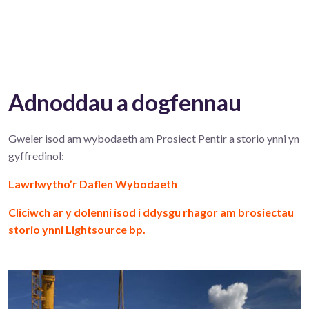
Adnoddau a dogfennau
Gweler isod am wybodaeth am Prosiect Pentir a storio ynni yn
gyffredinol:
Lawrlwytho’r Daflen Wybodaeth
Cliciwch ar y dolenni isod i ddysgu rhagor am brosiectau
storio ynni Lightsource bp.