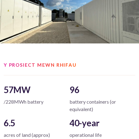
Y PROSIECT MEWN RHIFAU
57MW
96
/228MWh battery
battery containers (or
equivalent)
6.5
40-year
acres of land (approx)
operational life