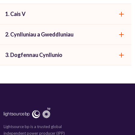
1. Cais V
2. Cynlluniau a Gweddluniau
3. Dogfennau Cynllunio
Lightsource bp is a trusted global
independent power producer (IPP)