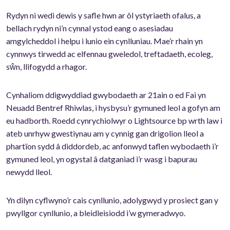
Rydyn ni wedi dewis y safle hwn ar ôl ystyriaeth ofalus, a
bellach rydyn ni’n cynnal ystod eang o asesiadau
amgylcheddol i helpu i lunio ein cynlluniau. Mae’r rhain yn
cynnwys tirwedd ac elfennau gweledol, treftadaeth, ecoleg,
sŵn, llifogydd a rhagor.
Cynhaliom ddigwyddiad gwybodaeth ar 21ain o ed Fai yn
Neuadd Bentref Rhiwlas, i hysbysu’r gymuned leol a gofyn am
eu hadborth. Roedd cynrychiolwyr o Lightsource bp wrth law i
ateb unrhyw gwestiynau am y cynnig gan drigolion lleol a
phartïon sydd â diddordeb, ac anfonwyd taflen wybodaeth i’r
gymuned leol, yn ogystal â datganiad i’r wasg i bapurau
newydd lleol.
Yn dilyn cyflwyno’r cais cynllunio, adolygwyd y prosiect gan y
pwyllgor cynllunio, a bleidleisiodd i’w gymeradwyo.