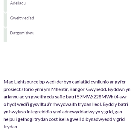
Adeiladu
Gweithrediad
Datgomisiynu
Mae Lightsource bp wedi derbyn caniatâd cynllunio ar gyfer
prosiect storio ynni ym Mhentir, Bangor, Gwynedd. Byddwn yn
ariannu ac yn gweithredu safle batri 57MW/228MWh (4 awr
o hyd) wedi’i gysylltu â’r rhwydwaith trydan lleol. Bydd y batri
yn hwyluso integreiddio ynni adnewyddadwy yn y grid, gan
helpu i gefnogi trydan cost isel a gwell dibynadwyedd y grid
trydan.