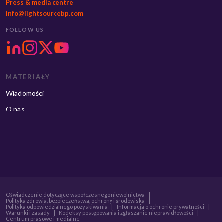
Press & media centre
info@lightsourcebp.com
FOLLOW US
MATERIAŁY
Wiadomości
O nas
Oświadczenie dotyczące współczesnego niewolnictwa
|
Polityka zdrowia, bezpieczeństwa, ochrony i środowiska
|
Polityka odpowiedzialnego pozyskiwania
|
Informacja o ochronie prywatności
|
Warunki i zasady
|
Kodeksy postępowania i zgłaszanie nieprawidłowości
|
Centrum prasowe i medialne