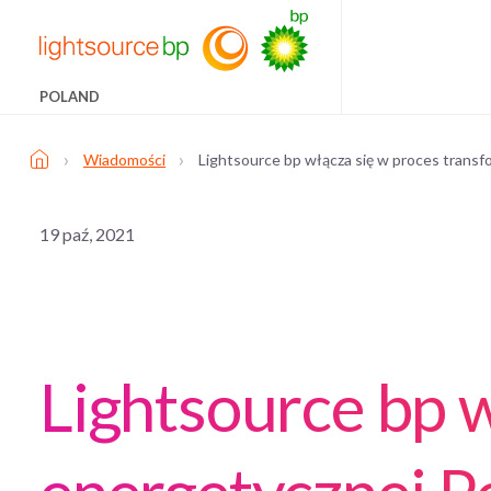
POLAND
›
›
Wiadomości
Lightsource bp włącza się w proces transf
19 paź, 2021
Lightsource bp w