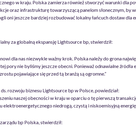
cznego w kraju. Polska zamierza również stworzyć warunki dla po
kcje oraz infrastrukturę towarzyszącą panelom słonecznym, by wra
i oni jeszcze bardziej rozbudować lokalny łańcuch dostaw dla e
alny za globalną ekspansję Lightsource bp, stwierdził:
tanowi dla nas niezwykle ważny krok. Polska należy do grona najw
 tej pory nie byliśmy jeszcze obecni. Ponieważ odnawialne źródła
wzrostu pojawiające się przed tą branżą są ogromne.”
r ds. rozwoju biznesu Lightsource bp w Polsce, powiedział:
szeniu naszej obecności w kraju w oparciu o tę pierwszą transakc
 elektroenergetycznego niedrogą, czystą i niskoemisyjną energię,
 zarządu bp Polska, stwierdził: