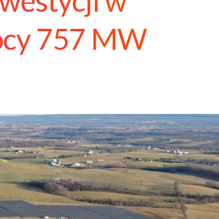
nwestycji w
mocy 757 MW