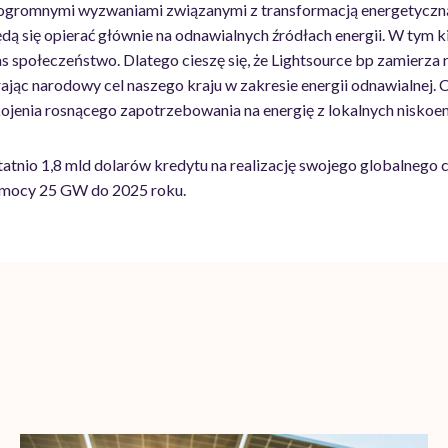
d ogromnymi wyzwaniami związanymi z transformacją energetyczną
dą się opierać głównie na odnawialnych źródłach energii. W tym 
s społeczeństwo. Dlatego cieszę się, że Lightsource bp zamierza
rając narodowy cel naszego kraju w zakresie energii odnawialnej. C
kojenia rosnącego zapotrzebowania na energię z lokalnych niskoem
atnio 1,8 mld dolarów kredytu na realizację swojego globalnego 
j mocy 25 GW do 2025 roku.