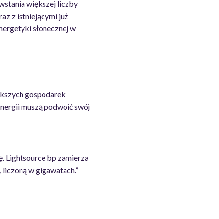
wstania większej liczby
z z istniejącymi już
nergetyki słonecznej w
iększych gospodarek
 energii muszą podwoić swój
ję. Lightsource bp zamierza
 liczoną w gigawatach.”