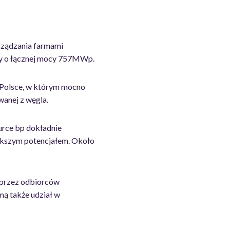
arządzania farmami
cy o łącznej mocy 757MWp.
 Polsce, w którym mocno
wanej z węgla.
ource bp dokładnie
iększym potencjałem. Około
poprzez odbiorców
ą także udział w