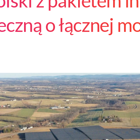
lski z pakietem i
neczną o łącznej 