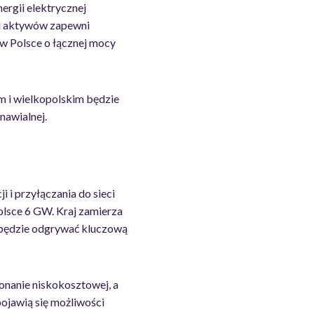
ergii elektrycznej
el aktywów zapewni
 w Polsce o łącznej mocy
m i wielkopolskim będzie
nawialnej.
 i przyłączania do sieci
olsce 6 GW. Kraj zamierza
 będzie odgrywać kluczową
konanie niskokosztowej, a
ojawią się możliwości