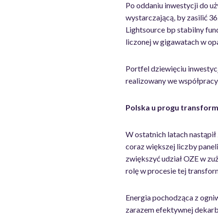
Po oddaniu inwestycji do u
wystarczającą, by zasilić
Lightsource bp stabilny fu
liczonej w gigawatach w op
Portfel dziewięciu inwesty
realizowany we współpracy
Polska u progu transform
W ostatnich latach nastąpił
coraz większej liczby pane
zwiększyć udział OZE w zu
rolę w procesie tej transfor
Energia pochodząca z ogniw 
zarazem efektywnej dekarbo