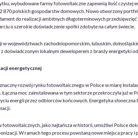
żytku, wybudowane farmy fotowoltaiczne zapewnią ilość czystej en
 362 870 polskich gospodarstw domowych. Nowo utworzony portf
ndament do realizacji ambitnych długoterminowych przedsięwzięć
arciu o szerokie doświadczenie spółki zdobyte na całym świecie.
cji w województwach zachodniopomorskim, lubuskim, dolnośląski
 z doświadczonym lokalnym deweloperem z branży energetyki od
acji energetycznej
 znaczny rozwój rynku fotowoltaicznego w Polsce w miarę instalacji
li. Łączna moc zainstalowana w tym sektorze przekroczyła już w P
życiu energii przez odbiorców końcowych. Energetyka słoneczna
macji.
fotowoltaicznych, jako najtańsza w historii, umożliwi Polsce do
nizacji. W ramach tego procesu powstaną nowe miejsca pracy i p