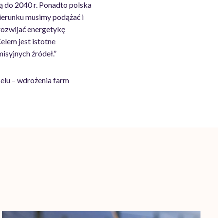
 do 2040 r. Ponadto polska
kierunku musimy podążać i
 rozwijać energetykę
elem jest istotne
isyjnych źródeł.”
celu – wdrożenia farm