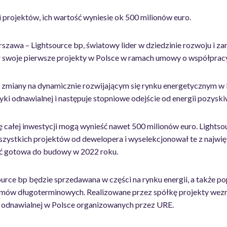
i projektów, ich wartość wyniesie ok 500 milionów euro.
rszawa – Lightsource bp, światowy lider w dziedzinie rozwoju i z
ł swoje pierwsze projekty w Polsce w ramach umowy o współpra
zmiany na dynamicznie rozwijającym się rynku energetycznym w
ki odnawialnej i następuje stopniowe odejście od energii pozyski
ę całej inwestycji mogą wynieść nawet 500 milionów euro. Lights
szystkich projektów od dewelopera i wyselekcjonował te z najw
ć gotowa do budowy w 2022 roku.
ource bp będzie sprzedawana w części na rynku energii, a także 
mów długoterminowych. Realizowane przez spółkę projekty wezm
i odnawialnej w Polsce organizowanych przez URE.