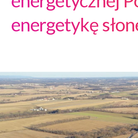
energetycznej Po
energetykę sło