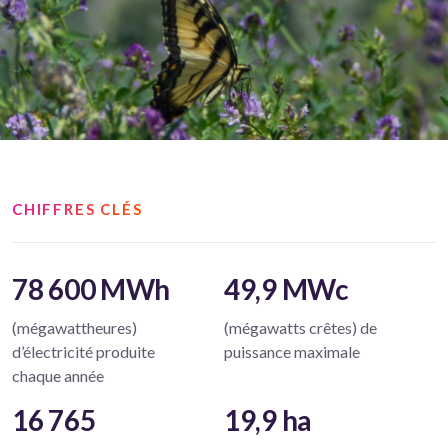
CHIFFRES CLÉS
78 600 MWh
49,9 MWc
(mégawattheures)
(mégawatts crêtes) de
d’électricité produite
puissance maximale
chaque année
16 765
19,9 ha