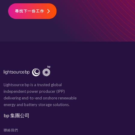
尋找下一份工作
Lightsource bp is a trusted global
independent power producer (IPP)
delivering end-to-end onshore renewable
energy and battery storage solutions.
bp 集團公司
聯絡我們