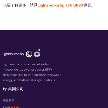
想要了解更多，請見
Lightsource bp at COP28
專頁。
Lightsource bp is a trusted global
independent power producer (IPP)
delivering end-to-end onshore renewable
energy and battery storage solutions.
bp 集團公司
聯絡我們
Contact us