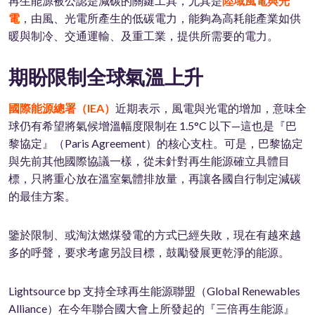
再生能源被公認是減碳的關鍵工具，尤其是
陸域風電與光
電
，由風、光電所產生的低碳電力，能夠為高耗能產業如供
暖與制冷、交通運輸、及重工業，提供所需要的電力。
期盼限制全球氣溫上升
國際能源總署（IEA）
近期表示，風電與光電的增加，意味全
球仍有希望將氣候增溫幅度限制在 1.5°C 以下—這也是『巴
黎協定』（Paris Agreement）的核心支柱。可是，巴黎協定
與先前其他國際協議一樣，從未針對再生能源確立具體目
標，只將重心放在溫室氣體排放量，再讓各國自行制定減碳
的最佳方案。
鑒於限制、或淘汰燃煤發電的方式已經失敗，現在有越來越
多的呼聲，要求考慮另設目標，鼓勵發展更乾淨的能源。
Lightsource bp 支持全球再生能源聯盟（Global Renewables
Alliance）在今年聯合國大會上所發起的『三倍再生能源』