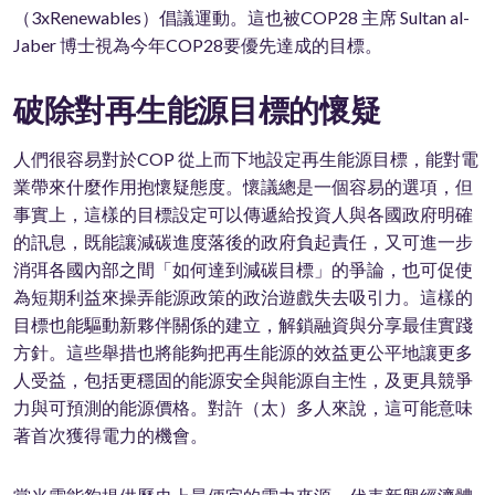
（3xRenewables）倡議運動。這也被COP28 主席 Sultan al-
Jaber 博士視為今年COP28要優先達成的目標。
破除對再生能源目標的懷疑
人們很容易對於COP 從上而下地設定再生能源目標，能對電
業帶來什麼作用抱懷疑態度。懷議總是一個容易的選項，但
事實上，這樣的目標設定可以傳遞給投資人與各國政府明確
的訊息，既能讓減碳進度落後的政府負起責任，又可進一步
消弭各國內部之間「如何達到減碳目標」的爭論，也可促使
為短期利益來操弄能源政策的政治遊戲失去吸引力。這樣的
目標也能驅動新夥伴關係的建立，解鎖融資與分享最佳實踐
方針。這些舉措也將能夠把再生能源的效益更公平地讓更多
人受益，包括更穩固的能源安全與能源自主性，及更具競爭
力與可預測的能源價格。對許（太）多人來說，這可能意味
著首次獲得電力的機會。