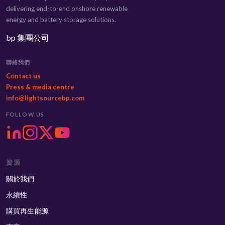
delivering end-to-end onshore renewable
energy and battery storage solutions.
bp 集團公司
聯絡我們
Contact us
Press & media centre
info@lightsourcebp.com
FOLLOW US
資源
關於我們
永續性
購買再生能源