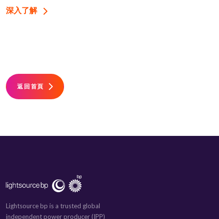
深入了解
返回首頁
Lightsource bp is a trusted global
independent power producer (IPP)