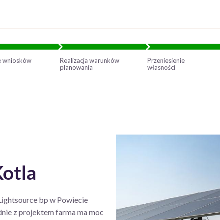
e wniosków
Realizacja warunków
Przeniesienie
planowania
własności
otla
 Lightsource bp w Powiecie
nie z projektem farma ma moc