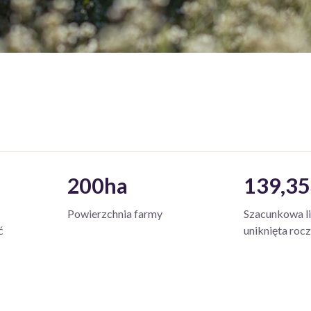
200ha
139,35
Powierzchnia farmy
Szacunkowa l
ć
uniknięta rocz