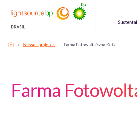
Sustenta
BRASIL
›
›
Nossos projetos
Farma Fotowoltaiczna Kotla
Farma Fotowolta