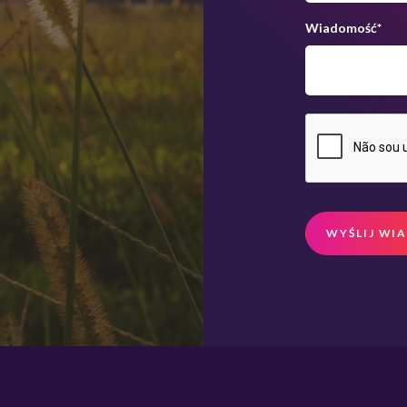
Wiadomość
*
WYŚLIJ WI