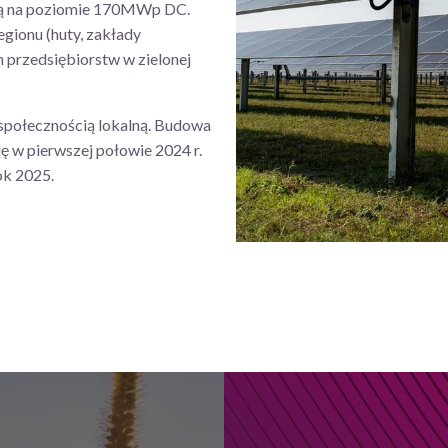
ą na poziomie 170MWp DC.
gionu (huty, zakłady
 przedsiębiorstw w zielonej
 społecznością lokalną.
Budowa
ę w pierwszej połowie 2024 r.
ok 2025.