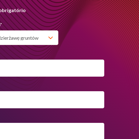
obrigatório
a
*