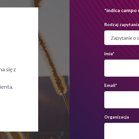
*indica campo 
Rodzaj zapytani
Imie
*
a się z
Email
*
ienta.
Organizacja