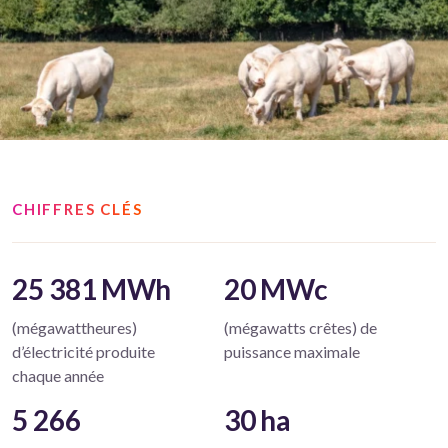
CHIFFRES CLÉS
25 381 MWh
20 MWc
(mégawattheures)
(mégawatts crêtes) de
d’électricité produite
puissance maximale
chaque année
5 266
30 ha