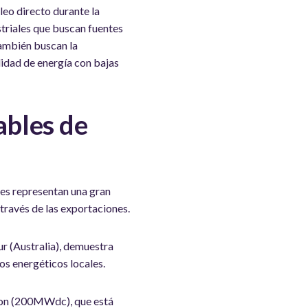
eo directo durante la
striales que buscan fuentes
también buscan la
lidad de energía con bajas
ables de
les representan una gran
 través de las exportaciones.
ur (Australia), demuestra
os energéticos locales.
gton (200MWdc), que está