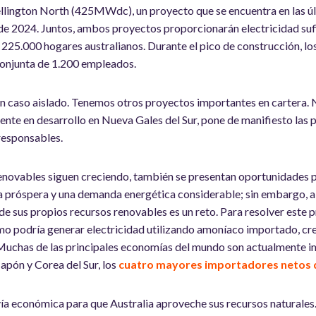
llington North (425MWdc), un proyecto que se encuentra en las úl
s de 2024. Juntos, ambos proyectos proporcionarán electricidad suf
 225.000 hogares australianos. Durante el pico de construcción, 
conjunta de 1.200 empleados.
un caso aislado. Tenemos otros proyectos importantes en cartera.
te en desarrollo en Nueva Gales del Sur, pone de manifiesto las 
responsables.
enovables siguen creciendo, también se presentan oportunidades p
 próspera y una demanda energética considerable; sin embargo, a
de sus propios recursos renovables es un reto. Para resolver este 
o podría generar electricidad utilizando amoníaco importado, c
 Muchas de las principales economías del mundo son actualmente 
Japón y Corea del Sur, los
cuatro mayores importadores netos d
vía económica para que Australia aproveche sus recursos naturales