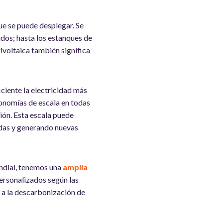
que se puede desplegar. Se
idos; hasta los estanques de
rivoltaica también significa
ciente la electricidad más
conomías de escala en todas
ción. Esta escala puede
adas y generando nuevas
ndial, tenemos una
amplia
ersonalizados según las
ir a la descarbonización de