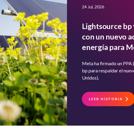
24 Jul, 2026
Lightsource bp
con un nuevo a
energía para M
Meta ha firmado un PPA (
bp para respaldar el nue
Unidos).
LEER HISTORIA