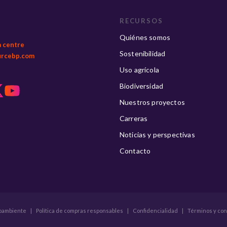
RECURSOS
Quiénes somos
a centre
Sostenibilidad
urcebp.com
Uso agrícola
Biodiversidad
Nuestros proyectos
Carreras
Noticias y perspectivas
Contacto
ioambiente
|
Política de compras responsables
|
Confidencialidad
|
Términos y co