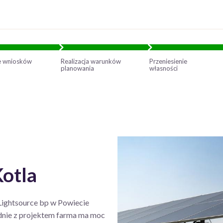
e wniosków
Realizacja warunków
Przeniesienie
planowania
własności
otla
 Lightsource bp w Powiecie
nie z projektem farma ma moc