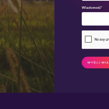
Wiadomość
*
WYŚLIJ WI