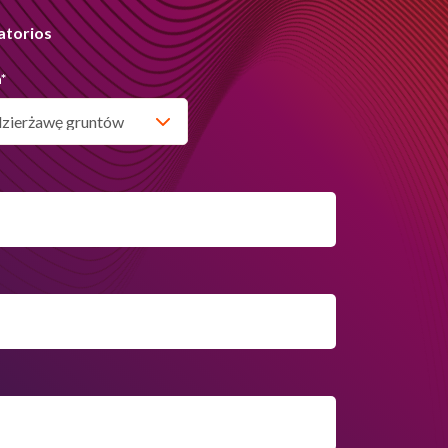
atorios
a
*