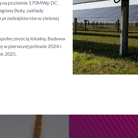
ą na poziomie 170MWp DC.
gionu (huty, zakłady
 przedsiębiorstw w zielonej
 społecznością lokalną.
Budowa
ę w pierwszej połowie 2024 r.
ok 2025.