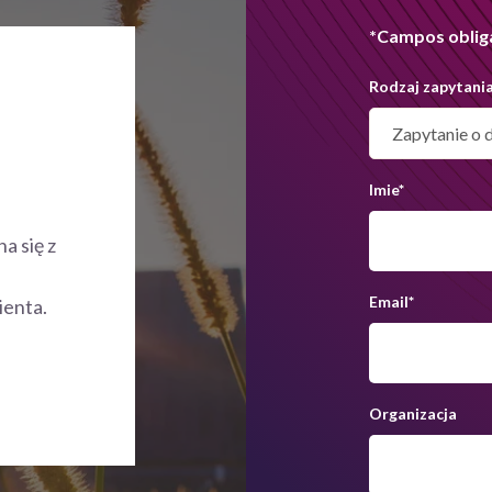
*Campos oblig
Rodzaj zapytani
Imie
*
a się z
Email
*
ienta.
Organizacja