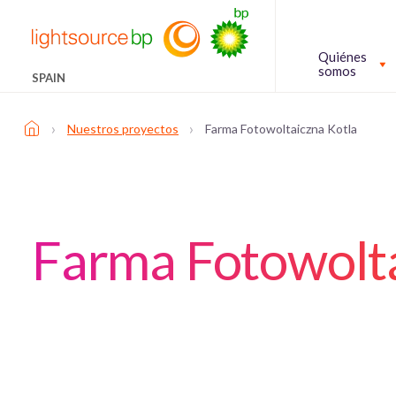
Quiénes
somos
SPAIN
›
›
Nuestros proyectos
Farma Fotowoltaiczna Kotla
Farma Fotowolta