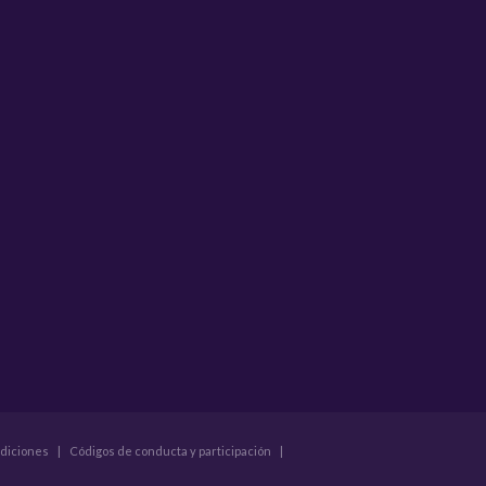
ndiciones
|
Códigos de conducta y participación
|