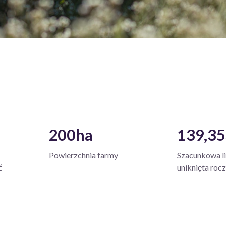
200ha
139,35
Powierzchnia farmy
Szacunkowa l
ć
uniknięta rocz