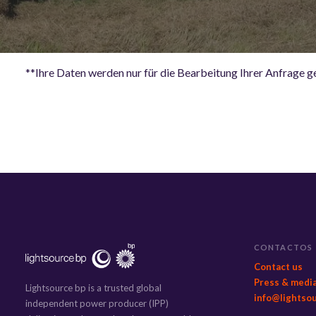
**Ihre Daten werden nur für die Bearbeitung Ihrer Anfrage g
CONTACTOS
Contact us
Press & medi
Lightsource bp is a trusted global
info@lightso
independent power producer (IPP)