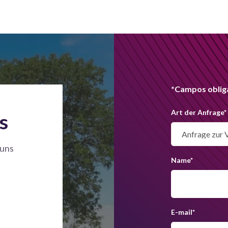
*Campos oblig
Art der Anfrage
*
s
 uns
Name
*
E-mail
*