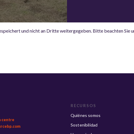
espeichert und nicht an Dritte weitergegeben. Bitte beachten Sie 
RECURSOS
Quiénes somos
a centre
Sostenibilidad
urcebp.com