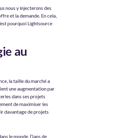
lus nous y injecterons des
offre et la demande. En cela,
C’est pourquoi Lightsource
gie au
e, la taille du marché a
oient une augmentation par
teries dans ses projets
ement de maximiser les
llir davantage de projets
 dans le monde. Dans de