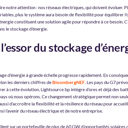
ire notre attention : nos réseaux électriques, qui doivent évoluer. P
iables, plus le système aura besoin de flexibilité pour équilibrer l’
énergie constituent une solution agile pour répondre à ce besoin. 
ans le stockage d’énergie.
 l’essor du stockage d’éner
e d’énergie à grande échelle progresse rapidement. En conséquenc
lon les derniers chiffres de
BloombergNEF
. Les pays du G7 prév
rer à cette évolution, Lightsource bp intègre d’ores et déjà des bat
pays où nous opérons. Ce changement stratégique permet non seul
ussi d’accroître la flexibilité et la résilience du réseau pour accuei
si l’avenir du réseau électrique et de notre entreprise.
llent sur un portefeuille de plus de 60 GW d’opportunités solaires