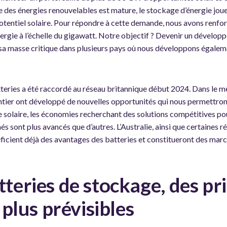
e des énergies renouvelables est mature, le stockage d’énergie jou
 potentiel solaire. Pour répondre à cette demande, nous avons renf
ergie à l’échelle du gigawatt. Notre objectif ? Devenir un dévelop
 sa masse critique dans plusieurs pays où nous développons égaleme
teries a été raccordé au réseau britannique début 2024. Dans le 
ntier ont développé de nouvelles opportunités qui nous permettro
ne solaire, les économies recherchant des solutions compétitives pou
s sont plus avancés que d’autres. L’Australie, ainsi que certaines r
ficient déjà des avantages des batteries et constitueront des mar
tteries de stockage, des pr
é plus prévisibles