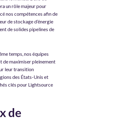
era un rôle majeur pour
orcé nos compétences afin de
peur de stockage d’énergie
nt de solides pipelines de
même temps, nos équipes
nt de maximiser pleinement
r leur transition
égions des États-Unis et
chés clés pour Lightsource
ix de