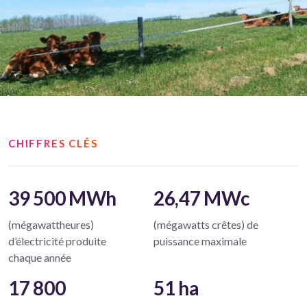
CHIFFRES CLÉS
39 500 MWh
26,47 MWc
(mégawattheures)
(mégawatts crêtes) de
d’électricité produite
puissance maximale
chaque année
17 800
51 ha