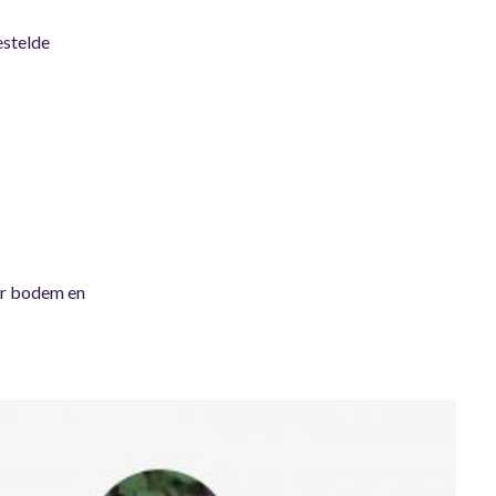
estelde
aar bodem en