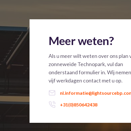
Meer weten?
Als u meer wilt weten over ons plan 
zonneweide Technopark, vul dan
onderstaand formulier in. Wij neme
vijf werkdagen contact met u op.
nl.informatie@lightsourcebp.co
+31(0)850642438