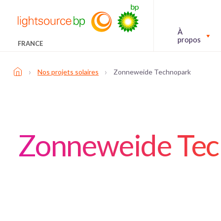
À
propos
FRANCE
›
›
Nos projets solaires
Zonneweide Technopark
Zonneweide Te