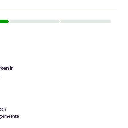
ken in
n
een
e gemeente