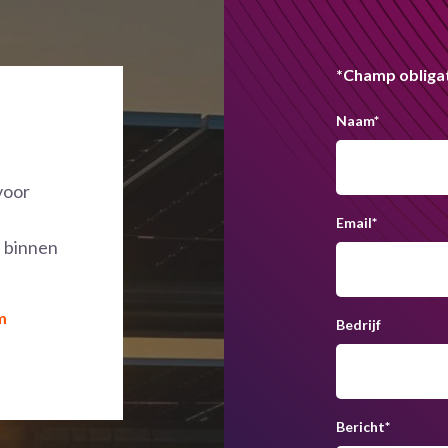
*Champ obliga
Naam
*
voor
Email
*
n binnen
m
Bedrijf
Bericht
*