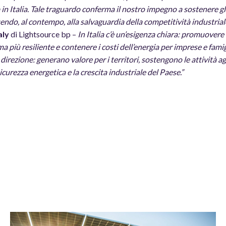
 in Italia. Tale traguardo conferma il nostro impegno a sostenere gli
ndo, al contempo, alla salvaguardia della competitività industrial
aly
di Lightsource bp –
In Italia c’è un’esigenza chiara: promuovere
ma più resiliente e contenere i costi dell’energia per imprese e famigl
direzione: generano valore per i territori, sostengono le attività ag
curezza energetica e la crescita industriale del Paese.”