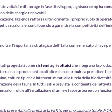
otovoltaici e di storage in fase di sviluppo, Lightsource bp ha con
no delle energie rinnovabili.
cazione, l’azienda rafforza ulteriormente il proprio ruolo di opera
etica nazionale, contribuendo a garantire la competitività dell’indu
noltre, l’importanza strategica dell’Italia come mercato chiave per
 stati progettati come
sistemi agrivoltaici
che integrano la produz
terranno le produzioni locali oltre che contribuire a presidiare i se
no, colture tipiche e interventi mirati alla tutela della biodiversità 
razione della fauna. In tutti i siti è prevista la continuità dell’attivi
umazioni, oltre all’installazione di arnie e fasce arboree con funzio
getti presentati alla prima asta FER X, per una capacità totale di 1