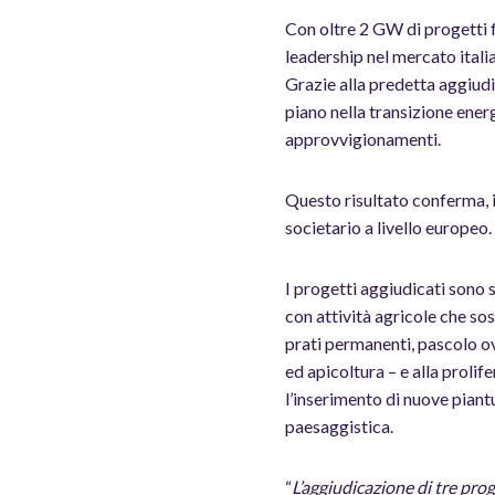
Con oltre 2 GW di progetti f
leadership nel mercato italia
Grazie alla predetta aggiudi
piano nella transizione energ
approvvigionamenti.
Questo risultato conferma, i
societario a livello europeo.
I progetti aggiudicati sono
con attività agricole che sos
prati permanenti, pascolo ovi
ed apicoltura – e alla prolife
l’inserimento di nuove piant
paesaggistica.
“
L’aggiudicazione di tre pro