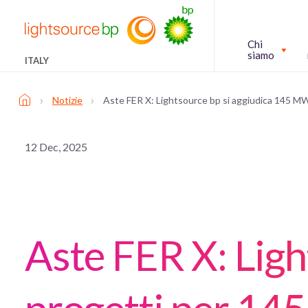
Chi
siamo
ITALY
›
›
Notizie
Aste FER X: Lightsource bp si aggiudica 145 M
12 Dec, 2025
Aste FER X: Ligh