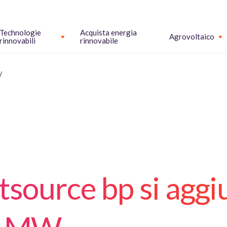
Technologie
Acquista energia
Agrovoltaico
rinnovabili
rinnovabile
W
tsource bp si aggi