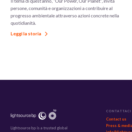
Il tema di quest’anno, “Our Power, Our Planet”, invita
persone, comunità e organizzazioni a contribuire al
progresso ambientale attraverso azioni concrete nella
quotidianità.
Leggi la storia
CONTATTACI
Contact us
Press & medi
Lightsource bp is a trusted global