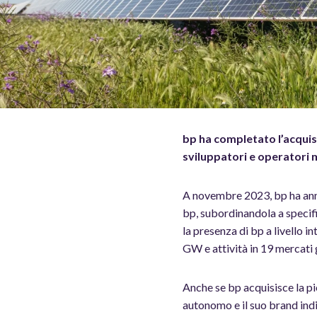
bp ha completato l’acquisi
sviluppatori e operatori m
A novembre 2023, bp ha annu
bp, subordinandola a specif
la presenza di bp a livello i
GW e attività in 19 mercati 
Anche se bp acquisisce la p
autonomo e il suo brand indi