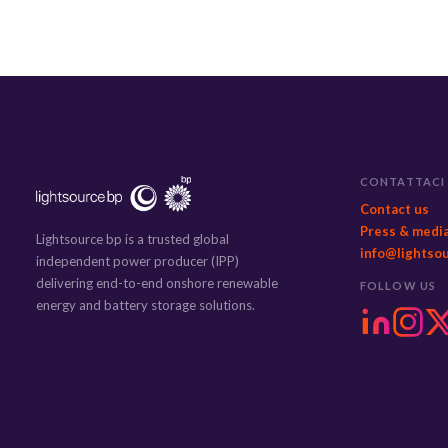
CONTATTACI
Contact us
Press & medi
Lightsource bp is a trusted global
info@lightso
independent power producer (IPP)
delivering end-to-end onshore renewable
FOLLOW US
energy and battery storage solutions.