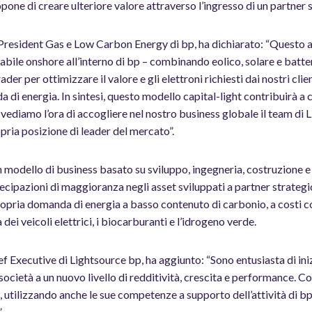
one di creare ulteriore valore attraverso l’ingresso di un partner 
 President Gas e Low Carbon Energy di bp, ha dichiarato: “Questo
abile onshore all’interno di bp – combinando eolico, solare e batteri
ader per ottimizzare il valore e gli elettroni richiesti dai nostri clien
 di energia. In sintesi, questo modello capital-light contribuirà a c
 vediamo l’ora di accogliere nel nostro business globale il team di 
opria posizione di leader del mercato”.
 modello di business basato su sviluppo, ingegneria, costruzione 
ecipazioni di maggioranza negli asset sviluppati a partner strategici
propria domanda di energia a basso contenuto di carbonio, a costi co
a dei veicoli elettrici, i biocarburanti e l’idrogeno verde.
f Executive di Lightsource bp, ha aggiunto: “Sono entusiasta di iniz
ocietà a un nuovo livello di redditività, crescita e performance. 
 utilizzando anche le sue competenze a supporto dell’attività di bp 
.