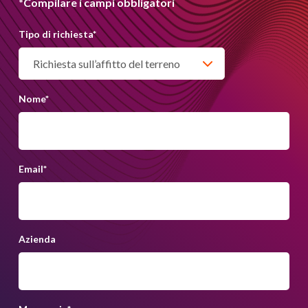
*Compilare i campi obbligatori
Tipo di richiesta
*
Nome
*
Email
*
Azienda