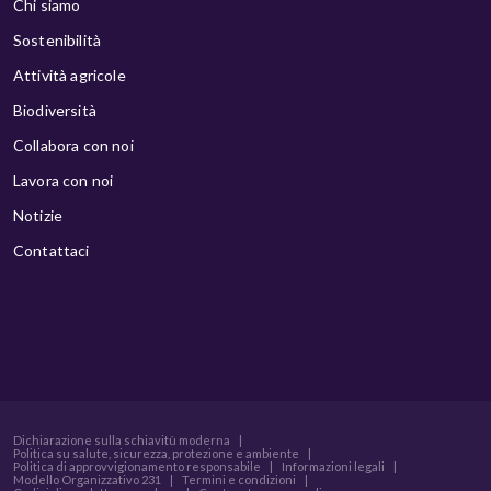
Chi siamo
Sostenibilità
Attività agricole
Biodiversità
Collabora con noi
Lavora con noi
Notizie
Contattaci
Dichiarazione sulla schiavitù moderna
|
Politica su salute, sicurezza, protezione e ambiente
|
Politica di approvvigionamento responsabile
|
Informazioni legali
|
Modello Organizzativo 231
|
Termini e condizioni
|