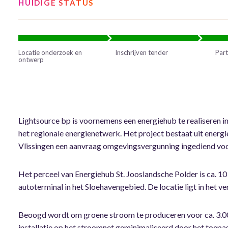
HUIDIGE STATUS
Locatie onderzoek en
Inschrijven tender
Part
ontwerp
Lightsource bp is voornemens een energiehub te realiseren i
het regionale energienetwerk. Het project bestaat uit ene
Vlissingen een aanvraag omgevingsvergunning ingediend voor
Het perceel van Energiehub St. Jooslandsche Polder is ca. 
autoterminal in het Sloehavengebied. De locatie ligt in het v
Beoogd wordt om groene stroom te produceren voor ca. 3.0
installatie op het stroomnet geminimaliseerd door het toepa