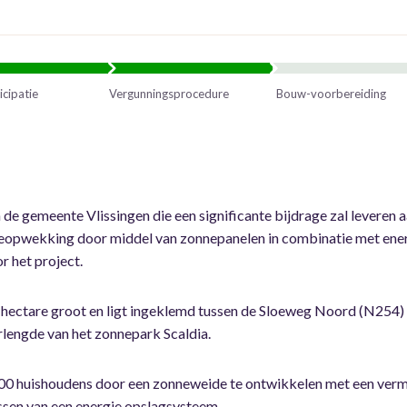
icipatie
Vergunningsprocedure
Bouw-voorbereiding
n de gemeente Vlissingen die een significante bijdrage zal levere
rgieopwekking door middel van zonnepanelen in combinatie met en
 het project.
10 hectare groot en ligt ingeklemd tussen de Sloeweg Noord (N254
erlengde van het zonnepark Scaldia.
00 huishoudens door een zonneweide te ontwikkelen met een ver
ssen van een energie opslagsysteem.