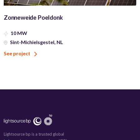
Zonneweide Poeldonk
10 MW
Sint-Michielsgestel, NL
See project
Lightsource bp is a trusted global