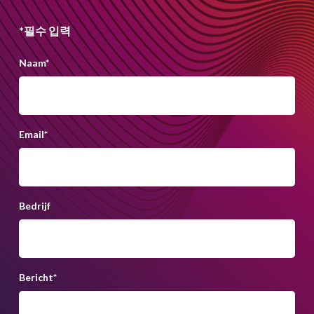
*필수 입력
Naam
*
Email
*
Bedrijf
Bericht
*