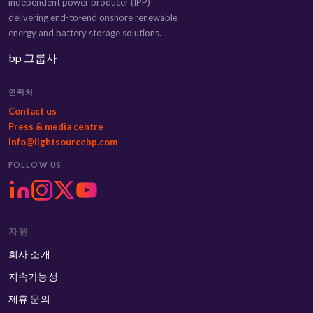
independent power producer (IPP)
delivering end-to-end onshore renewable
energy and battery storage solutions.
bp 그룹사
연락처
Contact us
Press & media centre
info@lightsourcebp.com
FOLLOW US
자원
회사 소개
지속가능성
제휴 문의