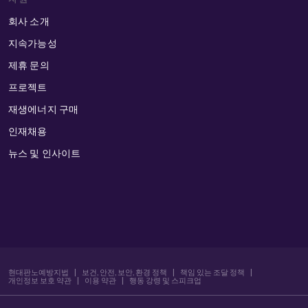
회사 소개
지속가능성
제휴 문의
프로젝트
재생에너지 구매
인재채용
뉴스 및 인사이트
현대판노예방지법
|
보건, 안전, 보안, 환경 정책
|
책임 있는 조달 정책
|
개인정보 보호 약관
|
이용 약관
|
행동 강령 및 스피크업