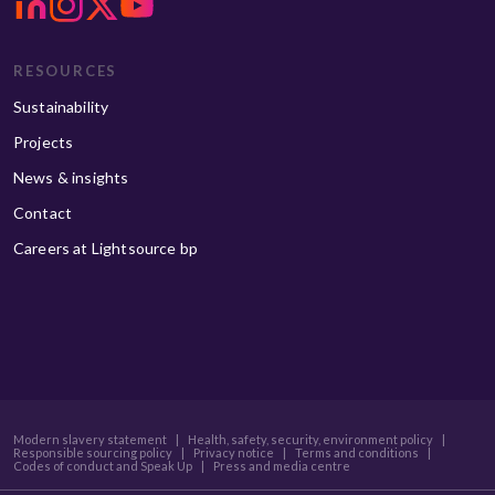
RESOURCES
Sustainability
Projects
News & insights
Contact
Careers at Lightsource bp
Modern slavery statement
|
Health, safety, security, environment policy
|
Responsible sourcing policy
|
Privacy notice
|
Terms and conditions
|
Codes of conduct and Speak Up
|
Press and media centre