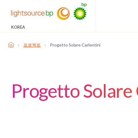
KOREA
›
›
프로젝트
Progetto Solare Carlentini
Progetto Solare 