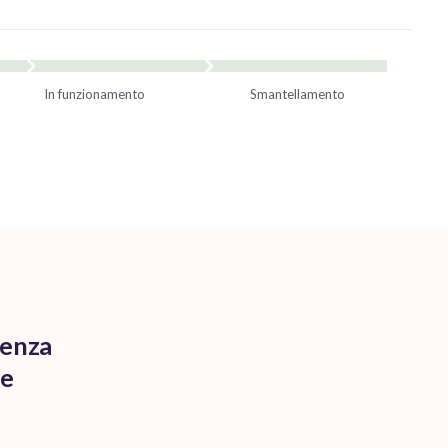
In funzionamento
Smantellamento
otenza
le