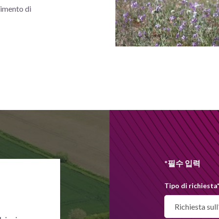
rimento di
*필수 입력
Tipo di richiesta