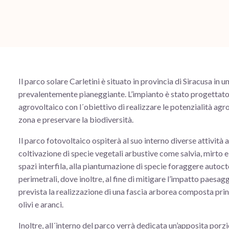
Il parco solare Carletini è situato in provincia di Siracusa in 
prevalentemente pianeggiante. L’impianto è stato progettat
agrovoltaico con l´obiettivo di realizzare le potenzialità ag
zona e preservare la biodiversità.
Il parco fotovoltaico ospiterà al suo interno diverse attività a
coltivazione di specie vegetali arbustive come salvia, mirto e
spazi interfila, alla piantumazione di specie foraggere autoc
perimetrali, dove inoltre, al fine di mitigare l’impatto paesagg
prevista la realizzazione di una fascia arborea composta pri
olivi e aranci.
Inoltre, all´interno del parco verrà dedicata un’apposita porz