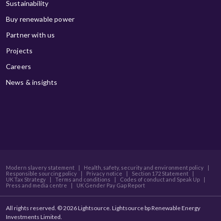
Sustainability
Buy renewable power
Partner with us
Projects
Careers
News & insights
Modern slavery statement
|
Health, safety, security and environment policy
|
Responsible sourcing policy
|
Privacy notice
|
Section 172 Statement
|
UK Tax Strategy
|
Terms and conditions
|
Codes of conduct and Speak Up
|
Press and media centre
|
UK Gender Pay Gap Report
All rights reserved. © 2026 Lightsource. Lightsource bp Renewable Energy
Investments Limited.