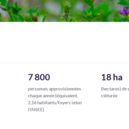
7 800
18 ha
personnes approvisionnées
(hectares) de 
chaque année (équivalent,
clôturée
2,16 habitants/foyers selon
l’INSEE)