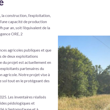
e
la construction, l’exploitation,
d’une capacité de production
par an, soit l’équivalent de la
agence ORE, 2
ances agricoles publiques et que
es de deux exploitations
te du projet est actuellement en
 exploitants partenaires du
n agricole. Notre projet vise à
e sol tout en le protégeant des
25. Les inventaires réalisés
mides pédologiques et
lié à l’entomofaune et à