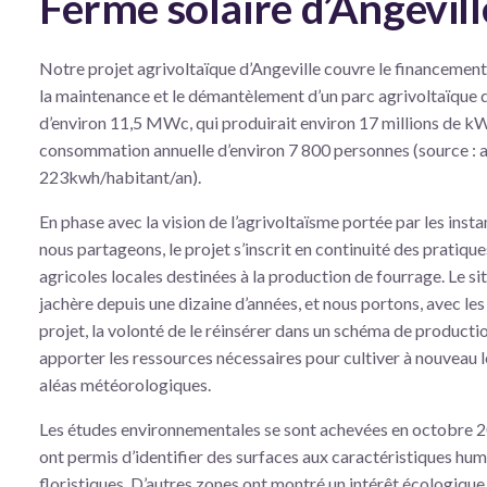
Ferme solaire d’Angevill
Notre projet agrivoltaïque d’Angeville couvre le financement, 
la maintenance et le démantèlement d’un parc agrivoltaïque 
d’environ 11,5 MWc, qui produirait environ 17 millions de kWh 
consommation annuelle d’environ 7 800 personnes (source : 
223kwh/habitant/an).
En phase avec la vision de l’agrivoltaïsme portée par les inst
nous partageons, le projet s’inscrit en continuité des pratiqu
agricoles locales destinées à la production de fourrage. Le si
jachère depuis une dizaine d’années, et nous portons, avec les
projet, la volonté de le réinsérer dans un schéma de productio
apporter les ressources nécessaires pour cultiver à nouveau l
aléas météorologiques.
Les études environnementales se sont achevées en octobre 20
ont permis d’identifier des surfaces aux caractéristiques hu
floristiques. D’autres zones ont montré un intérêt écologique 