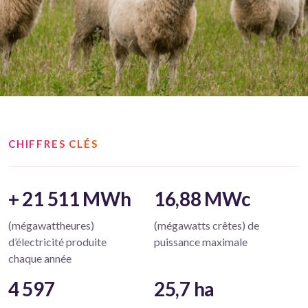
CHIFFRES CLÉS
+ 21 511 MWh
16,88 MWc
(mégawattheures)
(mégawatts crêtes) de
d’électricité produite
puissance maximale
chaque année
4 597
25,7 ha