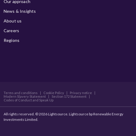
Our approach
News & Insights
About us
Careers
Regions
Terms and conditions
|
Cookie Policy
|
Privacy notice
|
Modern Slavery Statement
|
Section 172 Statement
|
Codes of Conduct and Speak Up
All rights reserved. © 2026 Lightsource. Lightsource bp Renewable Energy
Investments Limited.