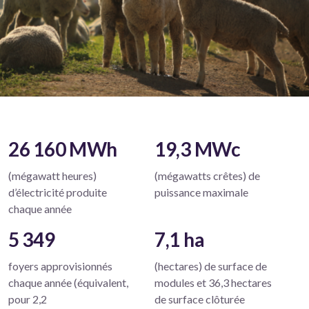
26 160 MWh
19,3 MWc
(mégawatt heures)
(mégawatts crêtes) de
d’électricité produite
puissance maximale
chaque année
5 349
7,1 ha
foyers approvisionnés
(hectares) de surface de
chaque année (équivalent,
modules et 36,3 hectares
pour 2,2
de surface clôturée