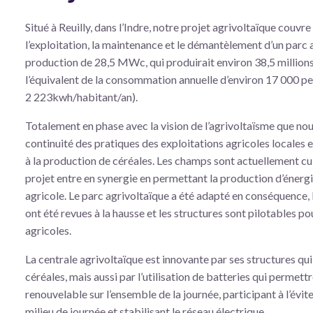
Situé à Reuilly, dans l’Indre, notre projet agrivoltaïque couvre
l’exploitation, la maintenance et le démantèlement d’un parc 
production de 28,5 MWc, qui produirait environ 38,5 millions
l’équivalent de la consommation annuelle d’environ 17 000 p
2 223kwh/habitant/an).
Totalement en phase avec la vision de l’agrivoltaïsme que nous
continuité des pratiques des exploitations agricoles locales e
à la production de céréales. Les champs sont actuellement cult
projet entre en synergie en permettant la production d’énergie
agricole. Le parc agrivoltaïque a été adapté en conséquence, 
ont été revues à la hausse et les structures sont pilotables pou
agricoles.
La centrale agrivoltaïque est innovante par ses structures qui 
céréales, mais aussi par l’utilisation de batteries qui permett
renouvelable sur l’ensemble de la journée, participant à l’évi
milieu de journée et stabilisant le réseau électrique.