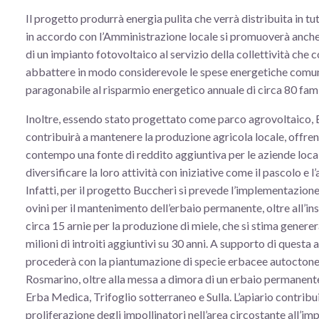
Il progetto produrrà energia pulita che verrà distribuita in tut
in accordo con l’Amministrazione locale si promuoverà anche
di un impianto fotovoltaico al servizio della collettività che c
abbattere in modo considerevole le spese energetiche comun
paragonabile al risparmio energetico annuale di circa 80 fami
Inoltre, essendo stato progettato come parco agrovoltaico,
contribuirà a mantenere la produzione agricola locale, offre
contempo una fonte di reddito aggiuntiva per le aziende loca
diversificare la loro attività con iniziative come il pascolo e l’
Infatti, per il progetto Buccheri si prevede l’implementazione
ovini per il mantenimento dell’erbaio permanente, oltre all’ins
circa 15 arnie per la produzione di miele, che si stima genere
milioni di introiti aggiuntivi su 30 anni. A supporto di questa at
procederà con la piantumazione di specie erbacee autocton
Rosmarino, oltre alla messa a dimora di un erbaio permanente
Erba Medica, Trifoglio sotterraneo e Sulla. L’apiario contribu
proliferazione degli impollinatori nell’area circostante all’im