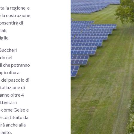
ta la regione, e
 la costruzione
onsentirà di
ali,
glie.
 Buccheri
ndo nel
li che potranno
apicoltura.
 del pascolo di
tallazione di
ranno oltre 4
tività si
e come Gelso e
 costituito da
irà anche alla
pianto,