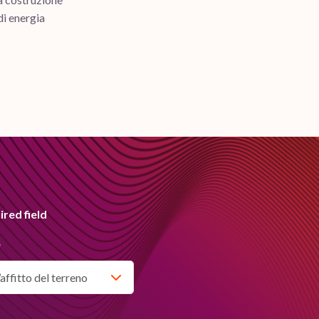
di energia
ired field
*