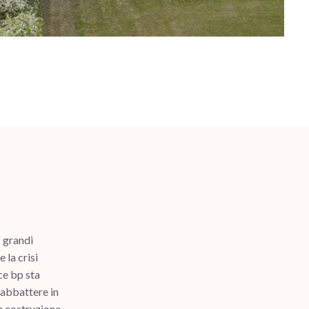
I grandi
la crisi
ce bp sta
 abbattere in
a costruzione