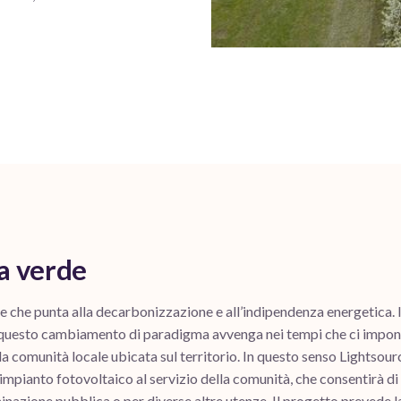
a verde
e che punta alla decarbonizzazione e all’indipendenza energetica. 
e questo cambiamento di paradigma avvenga nei tempi che ci impone 
lla comunità locale ubicata sul territorio. In questo senso Lightsour
mpianto fotovoltaico al servizio della comunità, che consentirà di
inazione pubblica o per diverse altre utenze. Il progetto prevede l