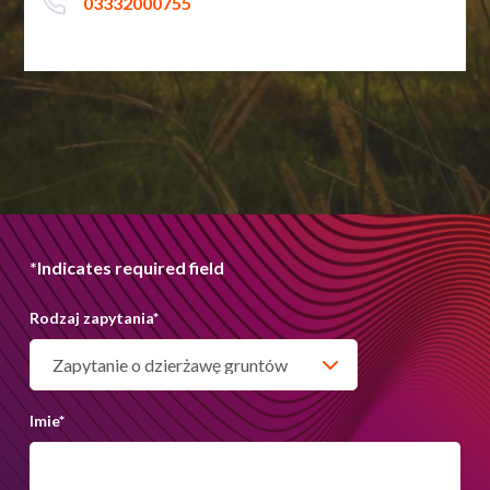
03332000755
*Indicates required field
Rodzaj zapytania
*
Imie
*