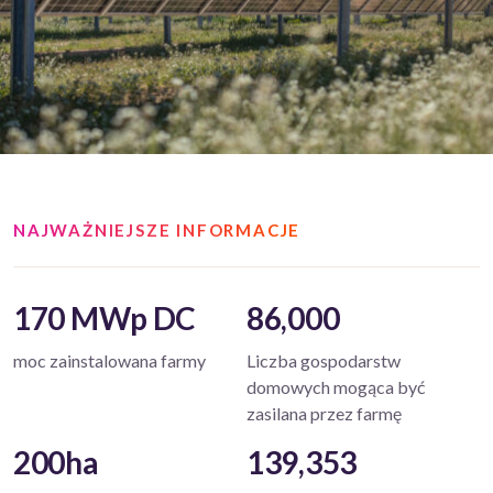
NAJWAŻNIEJSZE INFORMACJE
170 MWp DC
86,000
moc zainstalowana farmy
Liczba gospodarstw
domowych mogąca być
zasilana przez farmę
200ha
139,353